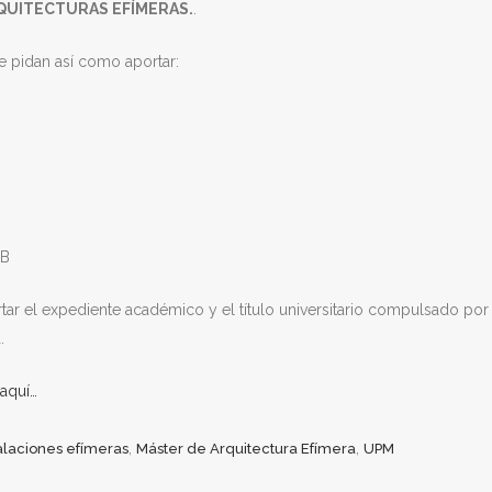
RQUITECTURAS EFÍMERAS.
.
te pidan así como aportar:
MB
rtar el expediente académico y el título universitario compulsado por 
.
aquí…
,
,
alaciones efímeras
Máster de Arquitectura Efímera
UPM