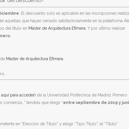
utar del descuento?
Diciembre
. El descuento solo es aplicable en las inscripciones reali
rán aquellas que hayan cerrado satisfactoriamente en la plataforma At
os del título en
Máster de Arquitectura Efímera
. Y por último realizar
enero.
o de
Máster de Arquitectura Efímera
.
ro.
 aquí para acceder)
de la Universidad Politécnica de Madrid. Primero
o comienza…” tendrás que elegir “
entre septiembre de 2019 y jun
meterte en “Elección de Título” y elegir “Tipo Título”, el “Título”