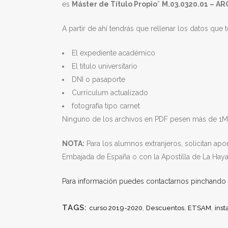
es
Máster de Título Propio
”
M.03.0320.01 – A
A partir de ahí tendrás que rellenar los datos que 
El expediente académico
El título universitario
DNI o pasaporte
Currículum actualizado
fotografía tipo carnet
Ninguno de los archivos en PDF pesen más de 1
NOTA:
Para los alumnos extranjeros, solicitan apo
Embajada de España o con la Apostilla de La Haya
Para información puedes contactarnos pinchando 
TAGS:
,
,
,
curso 2019-2020
Descuentos
ETSAM
inst