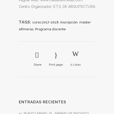
Página Web: www.masterefimeras.com
Centro Organizador: E.T.S. DE ARQUITECTURA
TAGS:
,
,
curso 2017-2018
inscripción
máster
,
efímeras
Programa docente
Share
Print page
0
Likes
ENTRADAS RECIENTES
11_PUNTO NEMO, EL ABISMO SILENCIADO