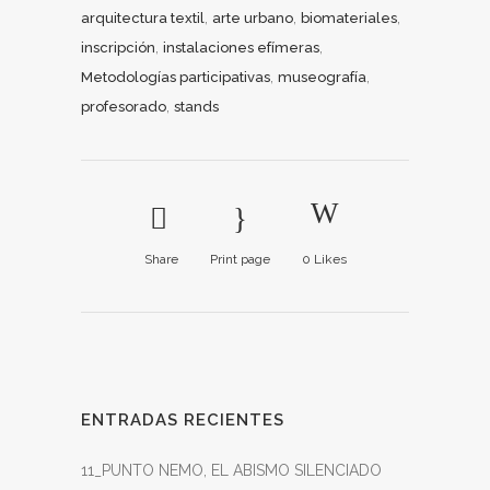
,
,
,
arquitectura textil
arte urbano
biomateriales
,
,
inscripción
instalaciones efímeras
,
,
Metodologías participativas
museografía
,
profesorado
stands
Share
Print page
0
Likes
ENTRADAS RECIENTES
11_PUNTO NEMO, EL ABISMO SILENCIADO