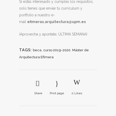
Si estás interesado y cumples los requisitos,
solo tienes que enviar tu curriculum y
portfolio a nuestro e-
mail
efimeras.arquitectura@upm.es
¡Aprovecha y apúntate, ÚLTIMA SEMANA!
TAGS:
,
,
beca
curso 2019-2020
Máster de
Arquitectura Efímera
Share
Print page
0
Likes