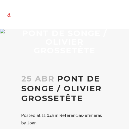
PONT DE SONGE /
OLIVIER
GROSSETÊTE
25 ABR
PONT DE
SONGE / OLIVIER
GROSSETÊTE
Posted at 11:04h
in
Referencias-efímeras
by
Joan