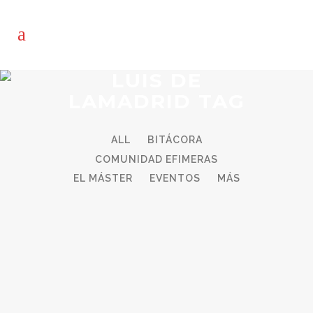
LUIS DE
LAMADRID TAG
ALL
BITÁCORA
COMUNIDAD EFIMERAS
EL MÁSTER
EVENTOS
MÁS
01
02_TALLER DE VIDEOARTE_LUIS
Mar
DE LAMADRID
DICOTOMÍA LENTEJAS VASYL