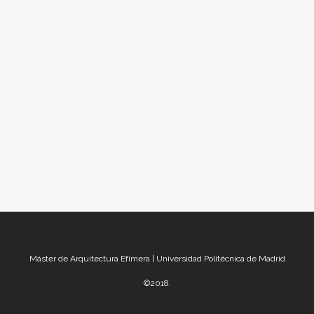
El sonido está presente en nuestras vidas a
todas horas y en todos lados. Mediante el
sonido de la palabra nos comunicamos. Hay
sonidos que nos alertan de algo. Sonidos
que nos recuerdan a alguien o algo.
Sonidos que nos emocionan. Como dice
George Lucas:...
Máster de Arquitectura Efímera | Universidad Politécnica de Madrid
©2018.