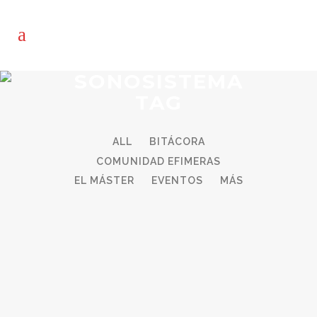
SONOSISTEMA
TAG
ALL
BITÁCORA
COMUNIDAD EFIMERAS
EL MÁSTER
EVENTOS
MÁS
24
08_SONOSISTEMA_TALLER DE
Nov
SONIDO: JULIÁN ÁVILA Y JOSE Mª
CIRIA