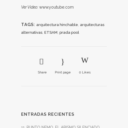
Ver Video:
www.youtube.com
TAGS:
,
arquitectura hinchable
arquitecturas
,
,
alternativas
ETSAM
prada pool
Share
Print page
0
Likes
ENTRADAS RECIENTES
11_PUNTO NEMO, EL ABISMO SILENCIADO