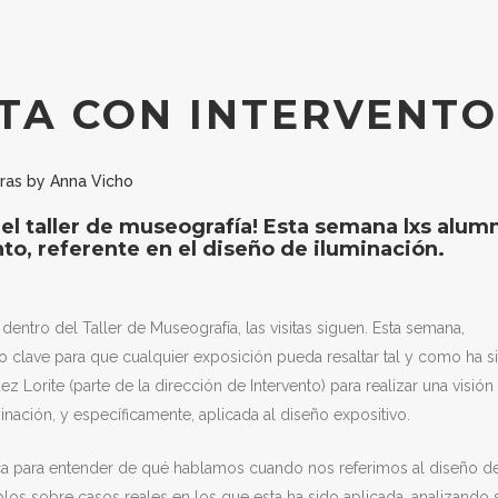
ITA CON INTERVENTO
ras
by
Anna Vicho
del taller de museografía! Esta semana lxs alum
to, referente en el diseño de iluminación.
dentro del Taller de Museografía, las visitas siguen. Esta semana,
o clave para que cualquier exposición pueda resaltar tal y como ha s
Lorite (parte de la dirección de Intervento) para realizar una visión
inación, y específicamente, aplicada al diseño expositivo.
rica para entender de qué hablamos cuando nos referimos al diseño d
los sobre casos reales en los que esta ha sido aplicada, analizando 