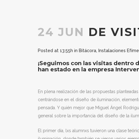
24 JUN
DE VIS
Posted at 13:55h
in
Bitácora
,
Instalaciones Efíme
¡Seguimos con las visitas dentro 
han estado en la empresa Interven
En plena realización de las propuestas planteadas 
centrándose en el diseño de iluminación, element
pensada. Y quién mejor que Miguel Ángel Rodriguez 
general sobre la importancia del diseño de la ilum
El primer día, lxs alumnxs tuvieron una clase teó
iluminación, donde también se vieron varios ejemp