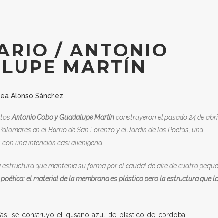
ARIO / ANTONIO
ALUPE MARTÍN
rea Alonso Sánchez
ctos
Antonio Cobo y Guadalupe Martín
construyeron el pasado 24 de abri
Palomares en el Barrio de San Lorenzo y el Jardín de los Poetas, u
na
con una intención casi alienígena.
 estructura que mantenía su forma por el caudal de aire de cuatro pequ
 poética: el material de la membrana es plástico pero la estructura que l
os/asi-se-construyo-el-gusano-azul-de-plastico-de-cordoba