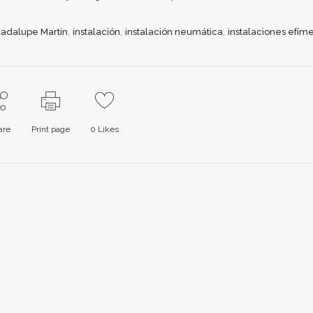
,
,
,
adalupe Martín
instalación
instalación neumática
instalaciones efím
are
Print page
0
Likes