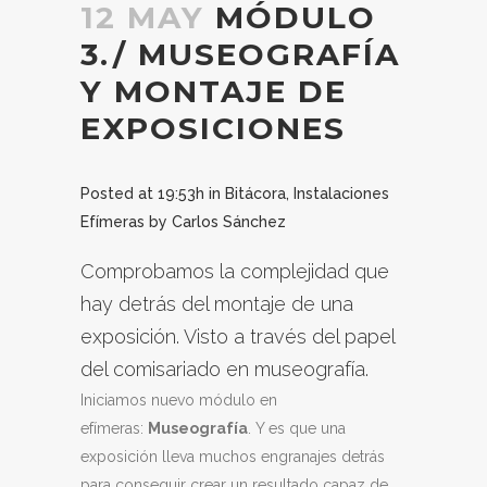
12 MAY
MÓDULO
3./ MUSEOGRAFÍA
Y MONTAJE DE
EXPOSICIONES
Posted at 19:53h
in
Bitácora
,
Instalaciones
Efímeras
by
Carlos Sánchez
Comprobamos la complejidad que
hay detrás del montaje de una
exposición. Visto a través del papel
del comisariado en museografía.
Iniciamos nuevo módulo en
efímeras:
Museografía
. Y es que una
exposición lleva muchos engranajes detrás
para conseguir crear un resultado capaz de