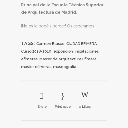
Principal de la Escuela Técnica Superior
de Arquitectura de Madrid
.
¡No os la podéis perder! Os esperamos
TAGS:
,
,
Carmen Blasco
CIUDAD EFÍMERA
,
,
Curso 2018-2019
exposición
instalaciones
,
,
efímeras
Máster de Arquitectura Efímera
,
máster efímeras
museografía
Share
Print page
0
Likes