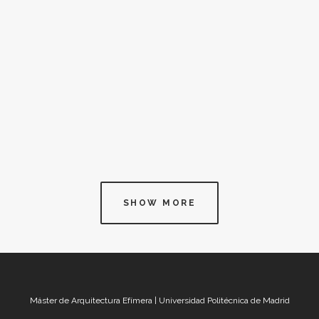
exposición del Espacio Fundación
Telefónica en el que nuestra profesora
Cynthia González ha sido la autora del
proyecto audiovisual. Un proyecto
expositivo que nos sumerge en las figuras...
SHOW MORE
Máster de Arquitectura Efímera | Universidad Politécnica de Madrid