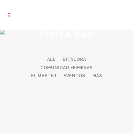
VISITA TAG
ALL
BITÁCORA
COMUNIDAD EFIMERAS
EL MÁSTER
EVENTOS
MÁS
01
VISITA FERIA ARCO_27.02
Mar
El pasado domingo 27 de febrero, gracias a
nuestra profesora Lola Garrido del Taller de