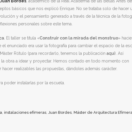
Juan Bordes
, académico de la Real Academia de las Bellas Artes d
eptos básicos que nos explicó Enrique. No se trataba solo de hacer 
volución y el pensamiento generado a través de la técnica de la fotogr
flexiones personales sobre este tema.
ca
. El taller se titula «
Construir con la mirada del monstruo
» haci
 el enunciado era usar la fotografía para cambiar el espacio de la esc
a Máster Rótulo (para recordarlo, tenemos la publicación
aquí
). Así
 la obra a idear y proyectar. Hemos contado en todo momento con
er hacer realizables las propuestas, dándoles además carácter.
 poder instalarlas por la escuela.
,
,
,
ía
instalaciones efímeras
Juan Bordes
Máster de Arquitectura Efímer