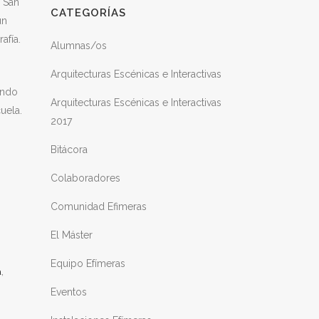
e San
CATEGORÍAS
un
afía.
Alumnas/os
Arquitecturas Escénicas e Interactivas
endo
Arquitecturas Escénicas e Interactivas
uela.
2017
Bitácora
Colaboradores
Comunidad Efimeras
El Máster
Equipo Efímeras
,
a
Eventos