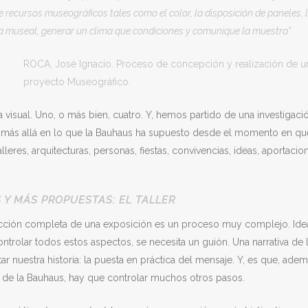
e recursos museográficos tales como el color, la disposición de paneles, 
ía museal, generar un clima que condiciones y comunique la muestra”
ROCA, José Ignacio. Proceso de concepción y realización de u
proyecto Museográfico.
visual. Uno, o más bien, cuatro. Y, hemos partido de una investigaci
o más allá en lo que la Bauhaus ha supuesto desde el momento en qu
alleres, arquitecturas, personas, fiestas, convivencias, ideas, aportacio
 Y MÁS PROPUESTAS: EL TALLER
ducción completa de una exposición es un proceso muy complejo. Idea
trolar todos estos aspectos, se necesita un guión. Una narrativa de 
 nuestra historia: la puesta en práctica del mensaje. Y, es que, ade
o de la Bauhaus, hay que controlar muchos otros pasos.