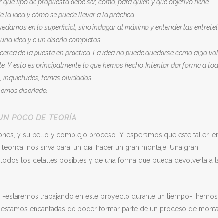
 qué tipo de propuesta debe ser, cómo, para quién y qué objetivo tiene.
e la idea y cómo se puede llevar a la práctica.
edarnos en lo superficial, sino indagar al máximo y entender las entrete
 una idea y a un diseño completos.
cerca de la puesta en práctica. La idea no puede quedarse como algo volá
ble. Y esto es principalmente lo que hemos hecho. Intentar dar forma a to
, inquietudes, temas olvidados.
 hemos diseñado.
UN POCO DE TEORÍA
ones, y su bello y complejo proceso. Y, esperamos que este taller, en
órica, nos sirva para, un día, hacer un gran montaje. Una gran
todos los detalles posibles y de una forma que pueda devolverla a l
 -estaremos trabajando en este proyecto durante un tiempo-, hemos
Y estamos encantadas de poder formar parte de un proceso de monta