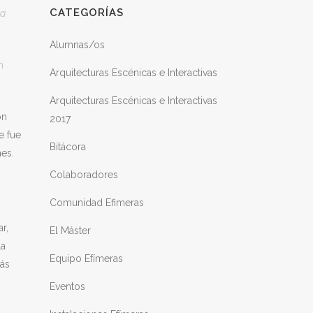
CATEGORÍAS
la
Alumnas/os
n
Arquitecturas Escénicas e Interactivas
Arquitecturas Escénicas e Interactivas
ón
2017
e fue
Bitácora
nes.
Colaboradores
Comunidad Efimeras
r,
El Máster
la
Equipo Efímeras
más
Eventos