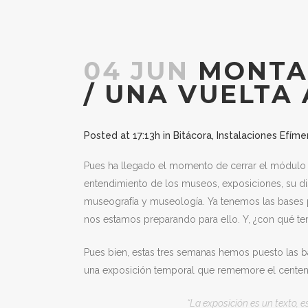
04 JUN
MONTAJ
/ UNA VUELTA
Posted at 17:13h
in
Bitácora
,
Instalaciones Efíme
Pues ha llegado el momento de cerrar el módulo 
entendimiento de los museos, exposiciones, su dis
museografía y museología. Ya tenemos las bases p
nos estamos preparando para ello. Y, ¿con qué tem
Pues bien, estas tres semanas hemos puesto las ba
una exposición temporal que rememore el centena
“La exposición es un texto, 