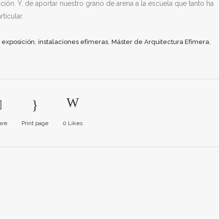
ión. Y, de aportar nuestro grano de arena a la escuela que tanto ha
ticular.
,
,
,
,
exposición
instalaciones efímeras
Máster de Arquitectura Efímera
are
Print page
0
Likes