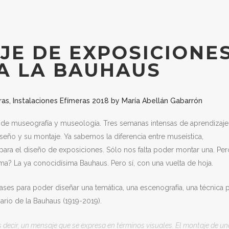
E DE EXPOSICIONE
 A LA BAUHAUS
ras
,
Instalaciones Efímeras 2018
by
María Abellán Gabarrón
de museografía y museología. Tres semanas intensas de aprendizaje
eño y su montaje. Ya sabemos la diferencia entre museística,
ara el diseño de exposiciones. Sólo nos falta poder montar una. Per
a? La ya conocidísima Bauhaus. Pero sí, con una vuelta de hoja.
ses para poder diseñar una temática, una escenografía, una técnica 
rio de la Bauhaus (1919-2019).
es decir, un mensaje que se expresa en términos visuales. El montaje de un