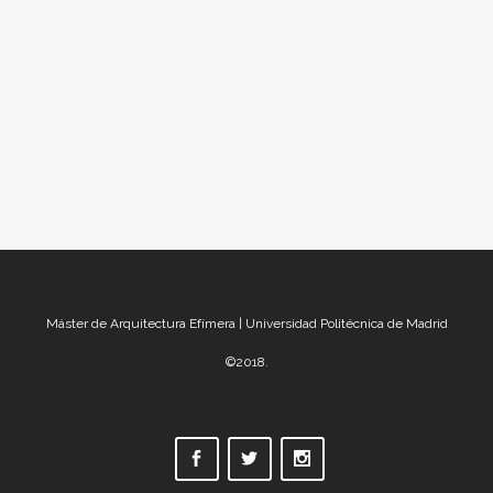
para poder estar. Desde hace unos años en
el Máster de Arquitectura Efímera somos
conscientes de esa necesidad. Por eso,
durantes estos meses hemos estado...
Máster de Arquitectura Efímera | Universidad Politécnica de Madrid
©2018.