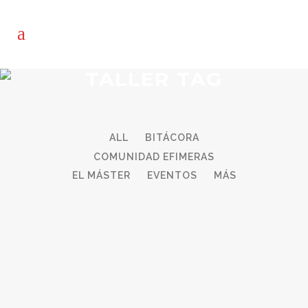
TALLER TAG
ALL
BITÁCORA
COMUNIDAD EFIMERAS
EL MÁSTER
EVENTOS
MÁS
20
10_FIN DEL MÓDULO DE
Feb
ARQUITECTURAS
ESCENOGRÁFICAS E INTERACTIVAS