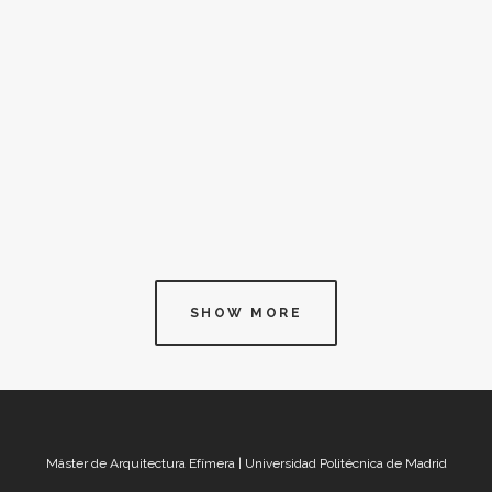
humano con la naturaleza. El ciclo propone
talleres, desarrollados dentro de una
instalación efímera, para crear y cuidar
nuestras micronaturalezas domésticas.
Mucho se habla sobre la salud mental en...
SHOW MORE
Máster de Arquitectura Efímera | Universidad Politécnica de Madrid